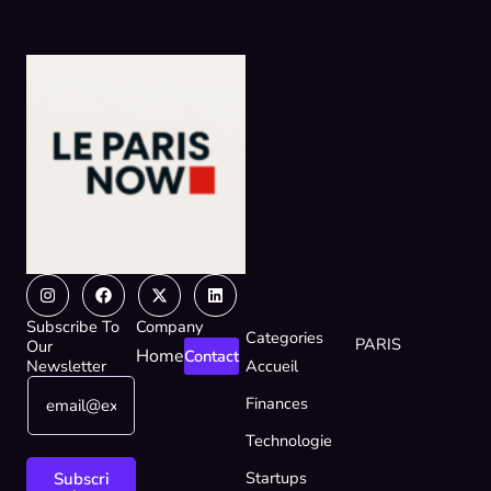
Instagram
Facebook
X-
Linkedin
twitter
Subscribe To
Company
Categories
PARIS
Our
Home
Contact
Newsletter
Accueil
E
*
Finances
m
E
a
m
Technologie
i
a
l
i
Startups
Subscri