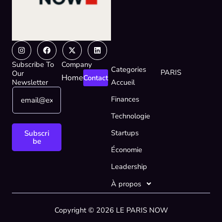
Instagram
Facebook
X-
Linkedin
twitter
Subscribe To
Company
Categories
PARIS
Our
Home
Contact
Newsletter
Accueil
E
E
Finances
m
m
a
a
Technologie
i
i
l
l
Startups
Subscri
*
*
be
Économie
E
m
Leadership
a
i
À propos
l
Copyright © 2026 LE PARIS NOW