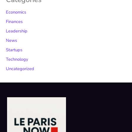
Economics
Finances
Leadership
News
Startups
Technology
Uncategorized