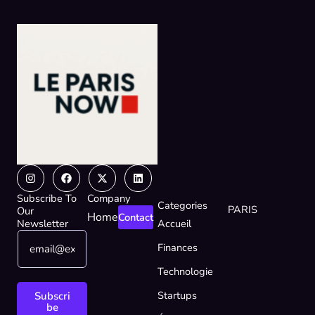
Instagram
Facebook
X-
Linkedin
twitter
Subscribe To
Company
Categories
PARIS
Our
Home
Contact
Newsletter
Accueil
E
E
Finances
m
m
a
a
Technologie
i
i
l
l
Startups
Subscri
*
E
be