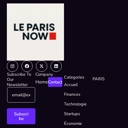
Instagram
Facebook
X-
Linkedin
twitter
Subscribe To
Company
Categories
PARIS
Our
Home
Contact
Newsletter
Accueil
E
E
Finances
m
m
a
a
Technologie
i
i
l
l
Startups
Subscri
*
E
be
Économie
m