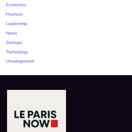
Economics
Finances
Leadership
News
Startups
Technology
Uncategorized