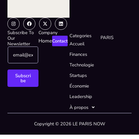
Instagram
Facebook
X-
Linkedin
twitter
Subscribe To
Company
Categories
PARIS
Our
Home
Contact
Newsletter
Accueil
E
E
Finances
m
m
a
a
Technologie
i
i
l
l
Startups
Subscri
*
E
be
Économie
m
a
Leadership
i
l
À propos
*
Copyright © 2026 LE PARIS NOW