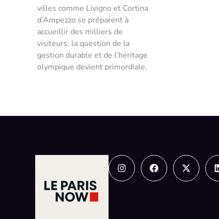
villes comme Livigno et Cortina
d’Ampezzo se préparent à
accueillir des milliers de
visiteurs, la question de la
gestion durable et de l’héritage
olympique devient primordiale.
Instagram
Facebook
X-
twitter