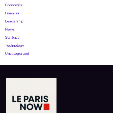
Economics
Finances
Leadership
News
Startups
Technology
Uncategorized