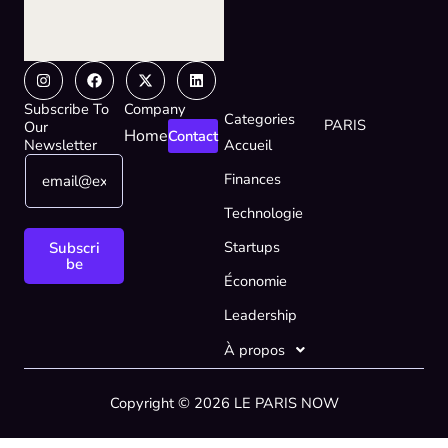
Instagram
Facebook
X-
Linkedin
twitter
Subscribe To
Company
Categories
PARIS
Our
Home
Contact
Newsletter
Accueil
E
E
Finances
m
m
a
a
Technologie
i
i
l
l
Startups
Subscri
*
*
be
Économie
E
m
Leadership
a
i
À propos
l
Copyright © 2026 LE PARIS NOW