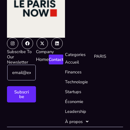
Instagram
Facebook
X-
Linkedin
twitter
Subscribe To
Company
Categories
PARIS
Our
Home
Contact
Newsletter
Accueil
E
E
Finances
m
m
a
a
Technologie
i
i
l
l
Startups
Subscri
*
E
be
Économie
m
a
Leadership
i
l
À propos
E