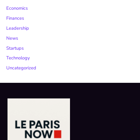
Economics
Finances
Leadership
News
Startups
Technology
Uncategorized