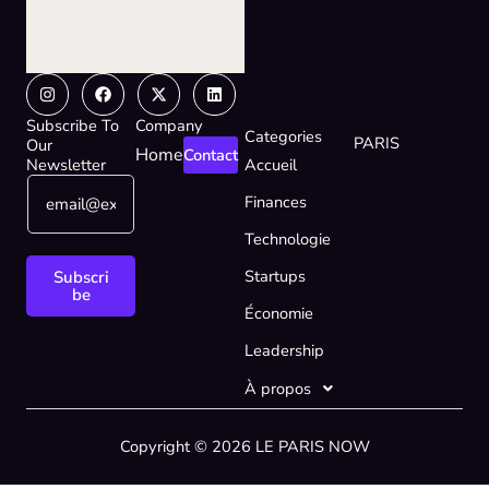
Instagram
Facebook
X-
Linkedin
twitter
Subscribe To
Company
Categories
PARIS
Our
Home
Contact
Newsletter
Accueil
E
E
Finances
m
m
a
a
Technologie
i
i
l
l
Startups
Subscri
*
E
be
Économie
m
a
Leadership
i
l
À propos
*
Copyright © 2026 LE PARIS NOW