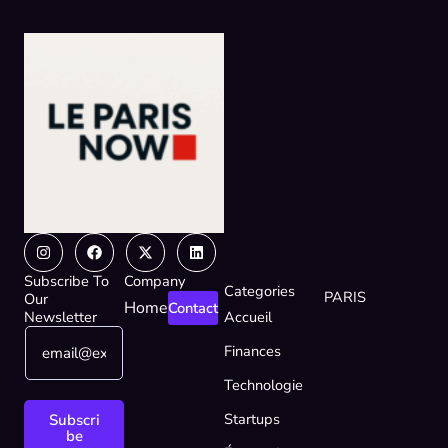
Instagram
Facebook
X-
Linkedin
twitter
Subscribe To
Company
Categories
PARIS
Our
Home
Contact
Newsletter
Accueil
E
*
Finances
m
*
a
*
Technologie
i
l
Startups
Subscri
*
be