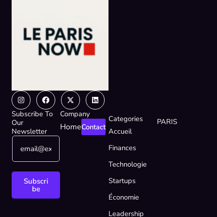
Instagram
Facebook
X-
Linkedin
twitter
Subscribe To
Company
Categories
PARIS
Our
Home
Contact
Newsletter
Accueil
E
E
Finances
m
m
a
a
Technologie
i
i
l
l
Startups
Subscri
*
E
be
Économie
m
a
Leadership