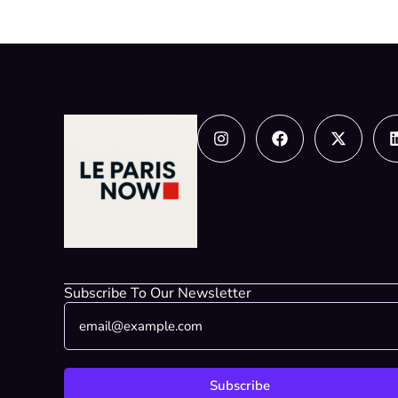
Instagram
Facebook
X-
twitter
Subscribe To Our Newsletter
E
*
m
E
a
m
i
a
l
i
Subscribe