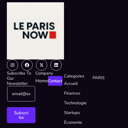
Instagram
Facebook
X-
Linkedin
twitter
Subscribe To
Company
Categories
PARIS
Our
Home
Contact
Newsletter
Accueil
E
E
Finances
m
m
a
a
Technologie
i
i
l
l
Startups
Subscri
*
E
be
Économie
m