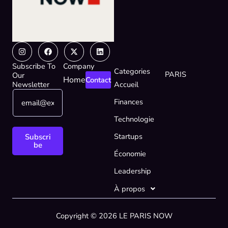
Instagram
Facebook
X-
Linkedin
twitter
Subscribe To
Company
Categories
PARIS
Our
Home
Contact
Newsletter
Accueil
E
E
Finances
m
m
a
a
Technologie
i
i
l
l
Startups
Subscri
*
E
be
Économie
m
a
Leadership
i
l
À propos
*
Copyright © 2026 LE PARIS NOW