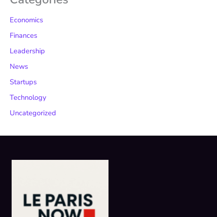
Economics
Finances
Leadership
News
Startups
Technology
Uncategorized