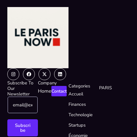
Instagram
Facebook
X-
Linkedin
twitter
Subscribe To
Company
Categories
PARIS
Our
Home
Contact
Newsletter
Accueil
E
E
Finances
m
m
a
a
Technologie
i
i
l
l
Startups
Subscri
*
E
be
Économie
m