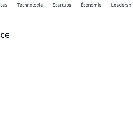
nces
Technologie
Startups
Économie
Leadershi
nce