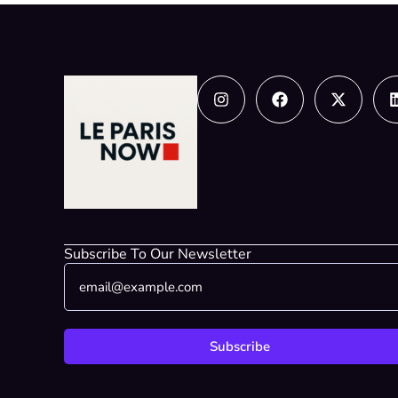
Instagram
Facebook
X-
twitter
Subscribe To Our Newsletter
E
*
m
E
a
m
i
a
l
i
Subscribe
*
l
*