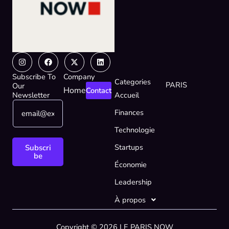
Instagram
Facebook
X-
Linkedin
twitter
Subscribe To
Company
Categories
PARIS
Our
Home
Contact
Newsletter
Accueil
E
E
Finances
m
m
a
a
Technologie
i
i
l
l
Startups
Subscri
*
E
be
Économie
m
a
Leadership
i
l
À propos
*
Copyright © 2026 LE PARIS NOW