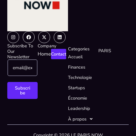
Instagram
Facebook
X-
Linkedin
twitter
Subscribe To
Company
Categories
PARIS
Our
Home
Contact
Newsletter
Accueil
E
E
Finances
m
m
a
a
Technologie
i
i
l
l
Startups
Subscri
*
E
be
Économie
m
a
Leadership
i
l
À propos
E
m
Copyright © 2026 LE PARIS NOW
a