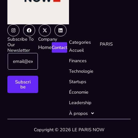
Instagram
Facebook
X-
Linkedin
twitter
Subscribe To
Company
Categories
PARIS
Our
Home
Contact
Newsletter
Accueil
E
E
Finances
m
m
a
a
Technologie
i
i
l
l
Startups
Subscri
*
*
be
Économie
E
m
Leadership
a
i
À propos
l
Copyright © 2026 LE PARIS NOW