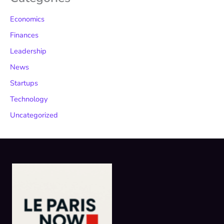
Economics
Finances
Leadership
News
Startups
Technology
Uncategorized