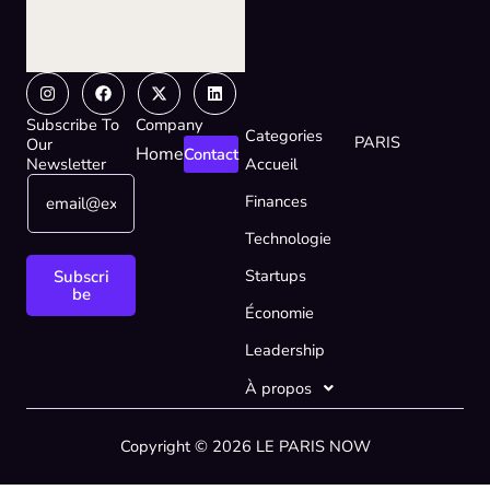
Instagram
Facebook
X-
Linkedin
twitter
Subscribe To
Company
Categories
PARIS
Our
Home
Contact
Newsletter
Accueil
E
*
Finances
m
*
a
E
Technologie
i
m
l
a
Startups
Subscri
*
i
be
Économie
l
Leadership
À propos
Copyright © 2026 LE PARIS NOW