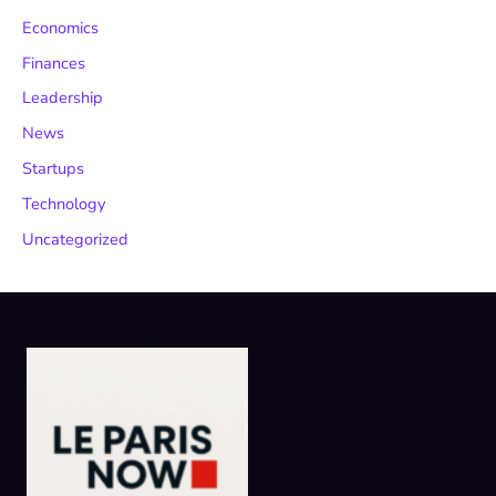
Economics
Finances
Leadership
News
Startups
Technology
Uncategorized