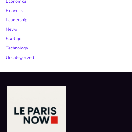
Economics
Finances
Leadership
News
Startups
Technology
Uncategorized