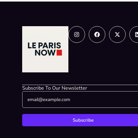
Instagram
Facebook
X-
twitter
Subscribe To Our Newsletter
E
E
m
m
a
a
i
i
l
l
Subscribe
*
*
*