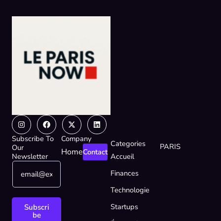
Instagram
Facebook
X-
Linkedin
twitter
Subscribe To
Company
Categories
PARIS
Our
Home
Contact
Newsletter
Accueil
E
E
Finances
m
m
a
a
Technologie
i
i
l
l
Startups
Subscri
*
E
be