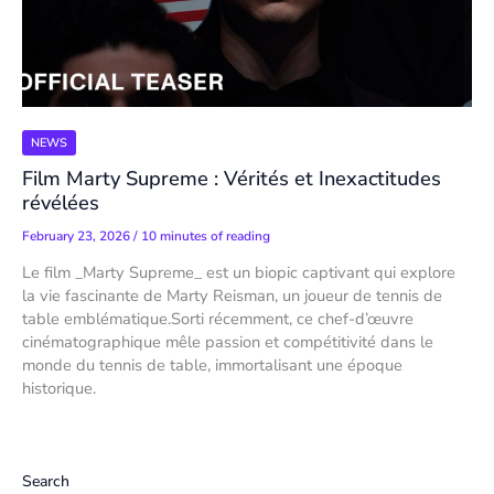
NEWS
Film Marty Supreme : Vérités et Inexactitudes
révélées
February 23, 2026
/
10 minutes of reading
Le film _Marty Supreme_ est un biopic captivant qui explore
la vie fascinante de Marty Reisman, un joueur de tennis de
table emblématique.Sorti récemment, ce chef-d’œuvre
cinématographique mêle passion et compétitivité dans le
monde du tennis de table, immortalisant une époque
historique.
Search