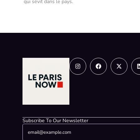
qui sévit dans le pays.
Instagram
Facebook
X-
twitter
Subscribe To Our Newsletter
E
E
m
m
a
a