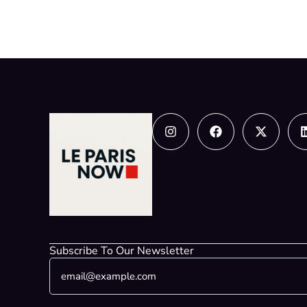
Instagram
Facebook
X-
twitter
Subscribe To Our Newsletter
E
*
m
*
a
E
i
m