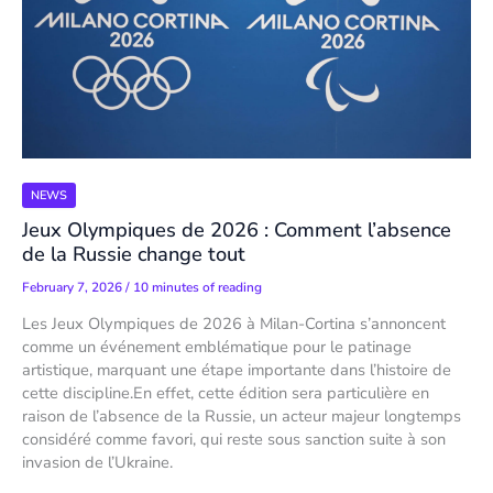
NEWS
Jeux Olympiques de 2026 : Comment l’absence
de la Russie change tout
February 7, 2026
/
10 minutes of reading
Les Jeux Olympiques de 2026 à Milan-Cortina s’annoncent
comme un événement emblématique pour le patinage
artistique, marquant une étape importante dans l’histoire de
cette discipline.En effet, cette édition sera particulière en
raison de l’absence de la Russie, un acteur majeur longtemps
considéré comme favori, qui reste sous sanction suite à son
invasion de l’Ukraine.