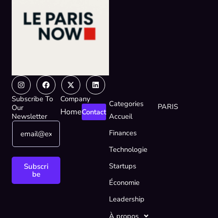
Instagram
Facebook
X-
Linkedin
twitter
Subscribe To
Company
Categories
PARIS
Our
Home
Contact
Newsletter
Accueil
E
*
Finances
m
E
a
m
Technologie
i
a
l
i
Startups
Subscri
*
l
be
Économie
E
m
Leadership
a
i
À propos