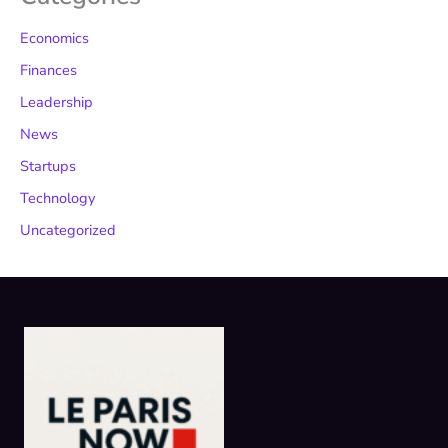
Economics
Finances
Leadership
News
Startups
Technology
Uncategorized