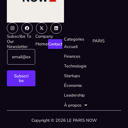
Instagram
Facebook
X-
Linkedin
twitter
Subscribe To
Company
Categories
PARIS
Our
Home
Contact
Newsletter
Accueil
E
E
Finances
m
m
a
a
Technologie
i
i
l
l
Startups
Subscri
*
E
be
Économie
m
a
Leadership
i
l
À propos
*
Copyright © 2026 LE PARIS NOW