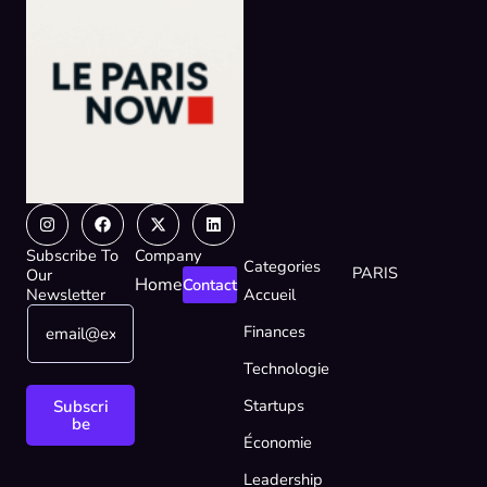
Instagram
Facebook
X-
Linkedin
twitter
Subscribe To
Company
Categories
PARIS
Our
Home
Contact
Newsletter
Accueil
E
E
Finances
m
m
a
a
Technologie
i
i
l
l
Startups
Subscri
*
*
be
Économie
E
m
Leadership