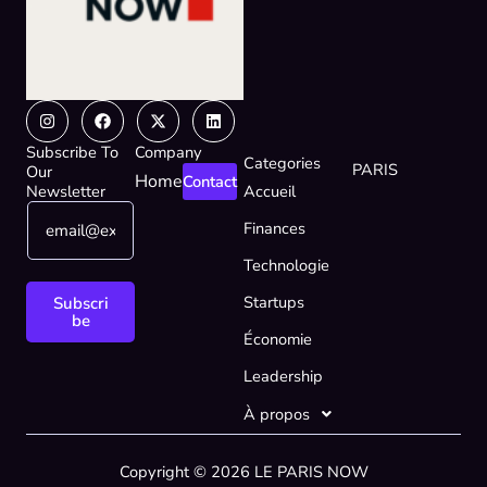
Instagram
Facebook
X-
Linkedin
twitter
Subscribe To
Company
Categories
PARIS
Our
Home
Contact
Newsletter
Accueil
E
*
Finances
m
*
a
E
Technologie
i
m
l
a
Startups
Subscri
*
i
be
Économie
l
Leadership
À propos
Copyright © 2026 LE PARIS NOW