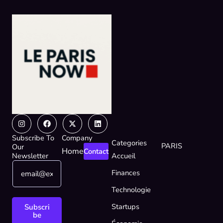
Instagram
Facebook
X-
Linkedin
twitter
Subscribe To
Company
Categories
PARIS
Our
Home
Contact
Newsletter
Accueil
E
E
Finances
m
m
a
a
Technologie
i
i
l
l
Startups
Subscri
*
*
be