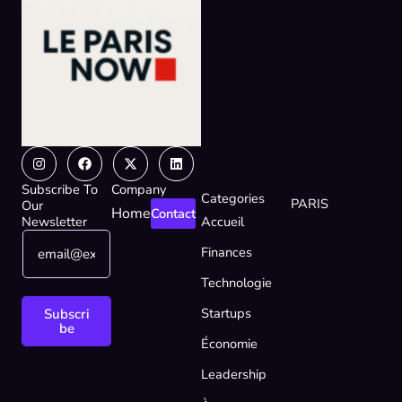
Instagram
Facebook
X-
Linkedin
twitter
Subscribe To
Company
Categories
PARIS
Our
Home
Contact
Newsletter
Accueil
E
E
Finances
m
m
a
a
Technologie
i
i
l
l
Startups
Subscri
*
*
be
Économie
E
m
Leadership
a
i