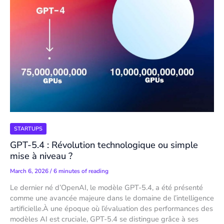
STARTUPS
GPT-5.4 : Révolution technologique ou simple
mise à niveau ?
March 6, 2026
/
6 minutes of reading
Le dernier né d’OpenAI, le modèle GPT-5.4, a été présenté
comme une avancée majeure dans le domaine de l’intelligence
artificielle.À une époque où l’évaluation des performances des
modèles AI est cruciale, GPT-5.4 se distingue grâce à ses