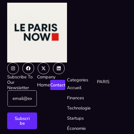
Instagram
Facebook
X-
Linkedin
twitter
Subscribe To
Company
Categories
PARIS
Our
Home
Contact
Newsletter
Accueil
E
E
Finances
m
m
a
a
Technologie
i
i
l
l
Startups
Subscri
*
E
be
Économie
m