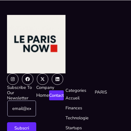
Instagram
Facebook
X-
Linkedin
twitter
Subscribe To
Company
Categories
PARIS
Our
Home
Contact
Newsletter
Accueil
E
E
Finances
m
m
a
a
Technologie
i
i
l
l
Startups
Subscri