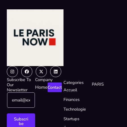
Instagram
Facebook
X-
Linkedin
twitter
Subscribe To
Company
Categories
PARIS
Our
Home
Contact
Newsletter
Accueil
E
*
Finances
m
E
a
m
Technologie
i
a
l
i
Startups
Subscri
*
l
be