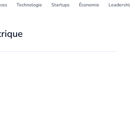
nces
Technologie
Startups
Économie
Leadershi
trique