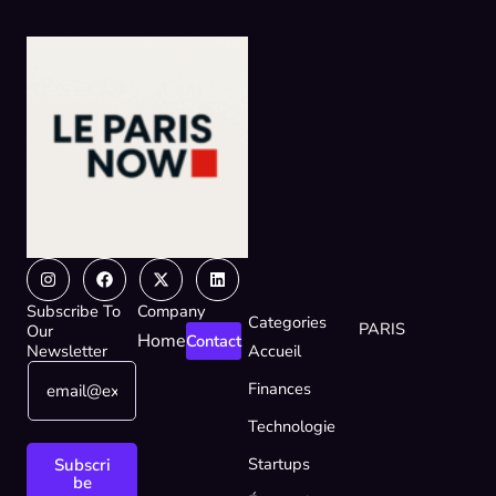
Instagram
Facebook
X-
Linkedin
twitter
Subscribe To
Company
Categories
PARIS
Our
Home
Contact
Newsletter
Accueil
E
E
Finances
m
m
a
a
Technologie
i
i
l
l
Startups
Subscri
*
E
be