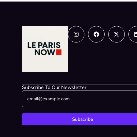
Instagram
Facebook
X-
twitter
Subscribe To Our Newsletter
E
*
m
E
a
m
i
a
l
i
Subscribe
*
l
*