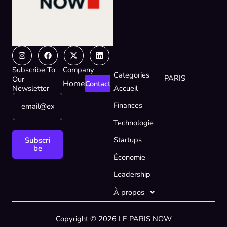
Instagram
Facebook
X-
Linkedin
twitter
Subscribe To
Company
Categories
PARIS
Our
Home
Contact
Newsletter
Accueil
E
E
Finances
m
m
a
a
Technologie
i
i
l
l
Startups
Subscri
*
E
be
Économie
m
a
Leadership
i
l
À propos
E
m
Copyright © 2026 LE PARIS NOW
a