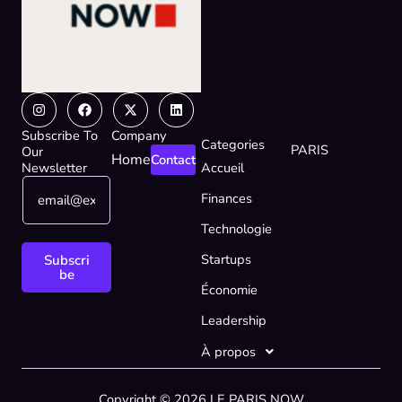
Instagram
Facebook
X-
Linkedin
twitter
Subscribe To
Company
Categories
PARIS
Our
Home
Contact
Newsletter
Accueil
E
E
Finances
m
m
a
a
Technologie
i
i
l
l
Startups
Subscri
*
E
be
Économie
m
a
Leadership
i
l
À propos
E
m
Copyright © 2026 LE PARIS NOW
a