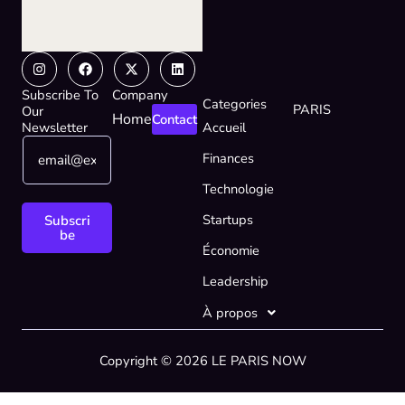
Instagram
Facebook
X-
Linkedin
twitter
Subscribe To
Company
Categories
PARIS
Our
Home
Contact
Newsletter
Accueil
E
E
Finances
m
m
a
a
Technologie
i
i
l
l
Startups
Subscri
*
E
be
Économie
m
a
Leadership
i
l
À propos
E
m
Copyright © 2026 LE PARIS NOW
a
i
l