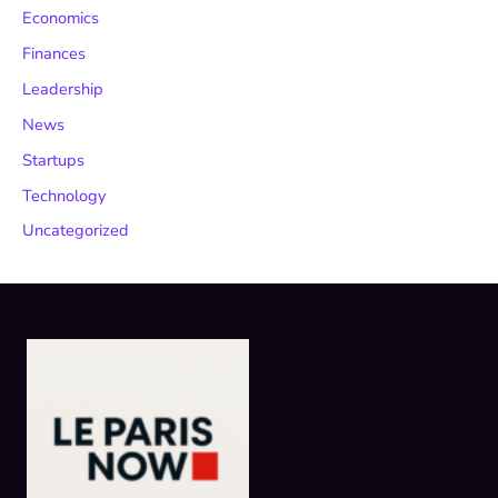
Economics
Finances
Leadership
News
Startups
Technology
Uncategorized