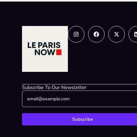
Instagram
Facebook
X-
twitter
Subscribe To Our Newsletter
E
*
m
E
a
m
i
a
l
i
Subscribe
*
l
*