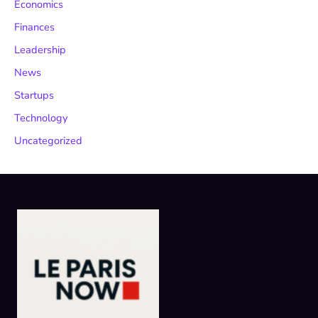
Economics
Finances
Leadership
News
Startups
Technology
Uncategorized