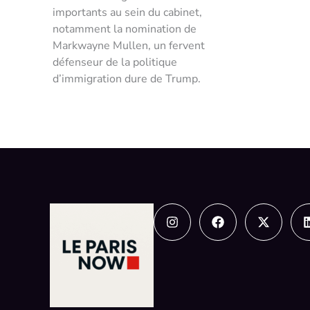
importants au sein du cabinet,
notamment la nomination de
Markwayne Mullen, un fervent
défenseur de la politique
d’immigration dure de Trump.
Instagram
Facebook
X-
twitter