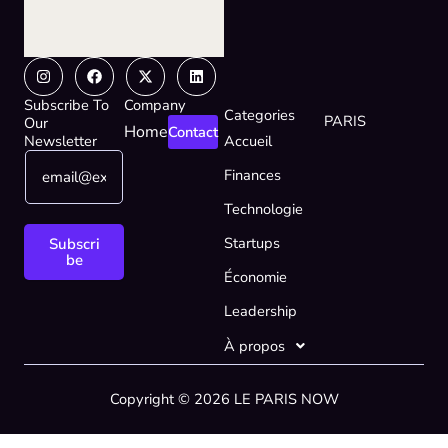
Instagram
Facebook
X-
Linkedin
twitter
Subscribe To
Company
Categories
PARIS
Our
Home
Contact
Newsletter
Accueil
E
E
Finances
m
m
a
a
Technologie
i
i
l
l
Startups
Subscri
*
E
be
Économie
m
a
Leadership
i
l
À propos
E
m
Copyright © 2026 LE PARIS NOW
a
i
l