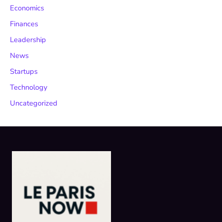
Economics
Finances
Leadership
News
Startups
Technology
Uncategorized