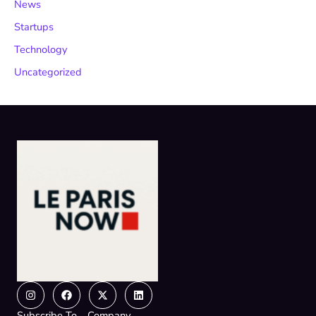
News
Startups
Technology
Uncategorized
Instagram
Facebook
X-
Linkedin
twitter
Subscribe To
Company