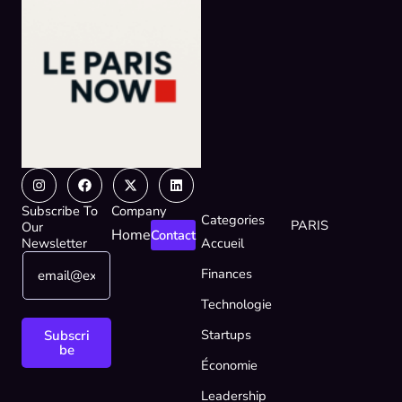
Instagram
Facebook
X-
Linkedin
twitter
Subscribe To
Company
Categories
PARIS
Our
Home
Contact
Newsletter
Accueil
E
E
Finances
m
m
a
a
Technologie
i
i
l
l
Startups
Subscri
*
E
be
Économie
m
a
Leadership