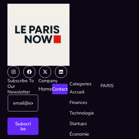
Instagram
Facebook
X-
Linkedin
twitter
Subscribe To
Company
Categories
PARIS
Our
Home
Contact
Newsletter
Accueil
E
*
Finances
m
E
a
m
Technologie
i
a
l
i
Startups
Subscri
*
l
be
Économie
*