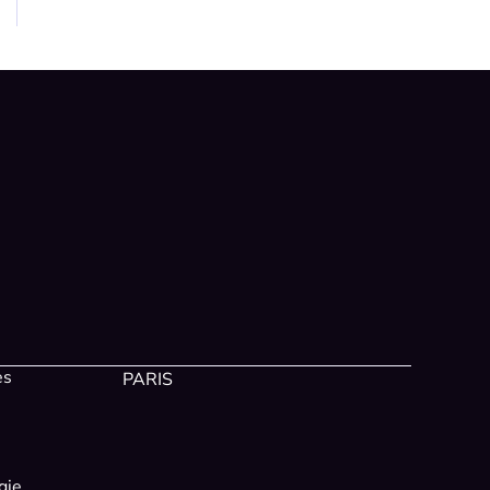
es
PARIS
gie